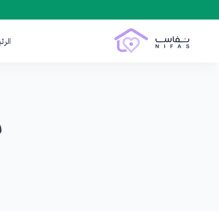
الرئ
م