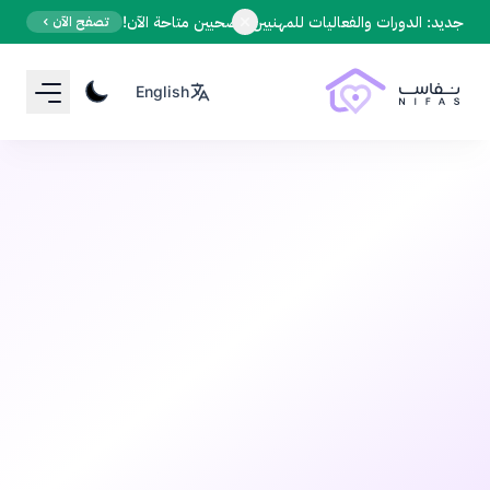
Your Email
جديد: الدورات والفعاليات للمهنيين الصحيين متاحة الآن!
تصفح الآن
English
Sign up
or
Signup with Google
الحمل
قبل 7 أشهر
•
5 دقيقة قراءة