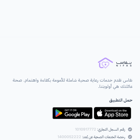
الألم أثناء الجماع.
اقرأ المزيد ←
نفاس تقدم خدمات رعاية صحية شاملة للأمومة بكفاءة واهتمام. صحة
عائلتك هي أولويتنا.
حمل التطبيق
رقم السجل التجاري:
1010917772
رخصة الخدمات الصحية عن بُعد:
1400052222