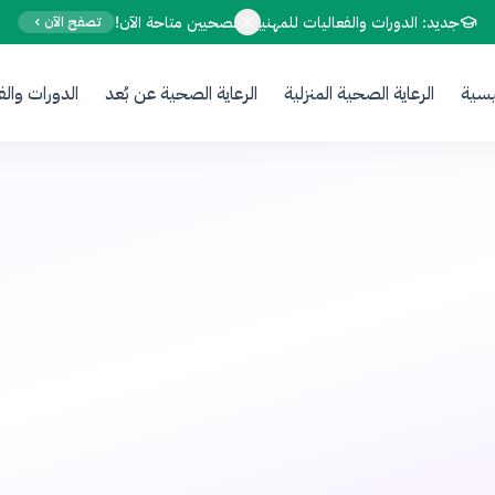
Your Email
جديد: الدورات والفعاليات للمهنيين الصحيين متاحة الآن!
تصفح الآن
يسية
الرعاية الصحية المنزلية
الرعاية الصحية عن بُعد
الدورات والف
Sign up
or
Signup with Google
الولادة
قبل 7 أشهر
•
4 دقيقة قراءة