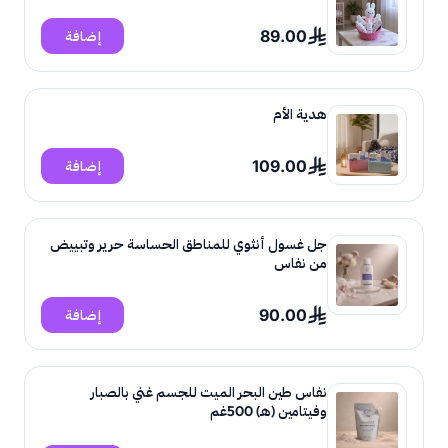
89.00
إضافة
هدية الأم
109.00
إضافة
جل غسول أنثوي للمناطق الحساسة حرير وتبييض
من نفاس
90.00
إضافة
نفاس طين البحر الميت للجسم غني بالصبار
وفيتامين (هـ) 500غم