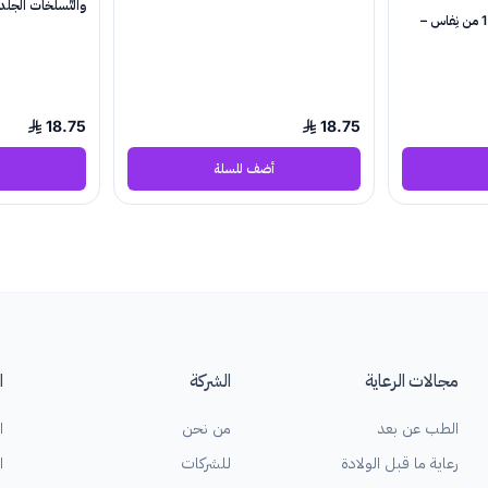
والتّسلخات الجلد
شامبو وغسول للأطفال 2 في 1 من نِفاس –
18.75
18.75
أضف للسلة
مجالات الرعاية
الشركة
ا
الطب عن بعد
من نحن
ا
رعاية ما قبل الولادة
للشركات
ا