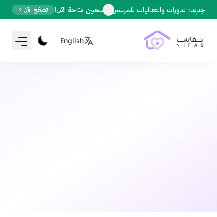
Your Email
جديد: الدورات والفعاليات للمهنيين الصحيين متاحة الآن!
تصفح الآن
English
Sign up
or
Signup with Google
الحمل
قبل 7 أشهر
•
10 دقيقة قراءة